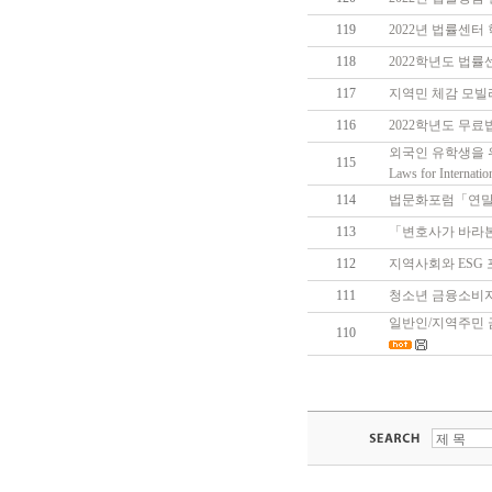
119
2022년 법률센
118
2022학년도 법
117
지역민 체감 모빌리
116
2022학년도 무료
외국인 유학생을 
115
Laws for Internatio
114
법문화포럼「연말 法史學
113
「변호사가 바라본 인
112
지역사회와 ESG 포럼
111
청소년 금융소비자 교
일반인/지역주민 금
110