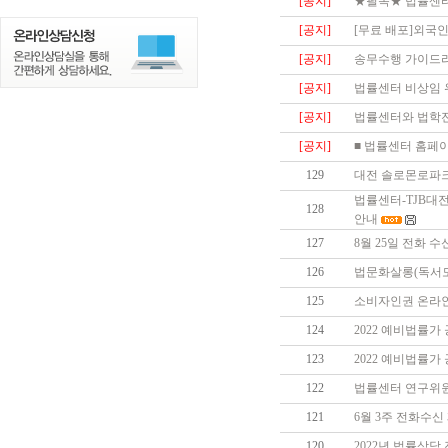
[공지]
★필독★ 법률센터
[공지]
[무료 배포]외국
[공지]
송무수행 가이드라인
[공지]
법률센터 비상임 
[공지]
법률센터와 법학전
[공지]
■ 법률센터 홈페이지 중
129
대전 솔로몬로파크
법률센터-TJB대전
128
안내
127
8월 25일 전화 수
126
법문화살롱(독서모
125
소비자인권 온라인교
124
2022 예비법률가
123
2022 예비법률
122
법률센터 연구위원
121
6월 3주 전화수신
120
2022년 법률상담